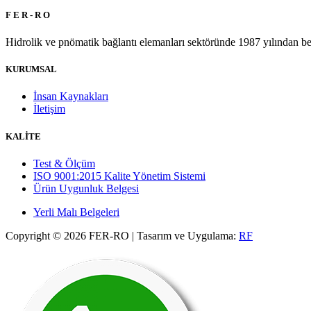
F E R - R O
Hidrolik ve pnömatik bağlantı elemanları sektöründe 1987 yılından beri
KURUMSAL
İnsan Kaynakları
İletişim
KALİTE
Test & Ölçüm
ISO 9001:2015 Kalite Yönetim Sistemi
Ürün Uygunluk Belgesi
Yerli Malı Belgeleri
Copyright © 2026 FER-RO | Tasarım ve Uygulama:
RF