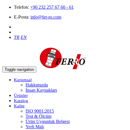
Telefon:
+90 232 257 67 60 - 61
E-Posta:
info@fer-ro.com
TR
EN
Toggle navigation
Kurumsal
Hakkımızda
İnsan Kaynakları
Ürünler
Katalog
Kalite
ISO 9001:2015
Test & Ölçüm
Ürün Uygunluk Belgesi
Yerli Malı