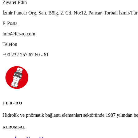
Ziyaret Edin
İzmir Pancar Org. San. Bölg. 2. Cd. No:12, Pancar, Torbalı İzmir/Tür
E-Posta
info@fer-ro.com
Telefon
+90 232 257 67 60 - 61
F E R - R O
Hidrolik ve pnömatik bağlantı elemanları sektöründe 1987 yılından beri
KURUMSAL