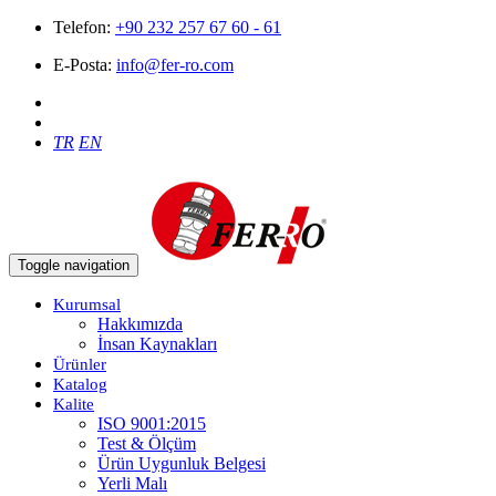
Telefon:
+90 232 257 67 60 - 61
E-Posta:
info@fer-ro.com
TR
EN
Toggle navigation
Kurumsal
Hakkımızda
İnsan Kaynakları
Ürünler
Katalog
Kalite
ISO 9001:2015
Test & Ölçüm
Ürün Uygunluk Belgesi
Yerli Malı