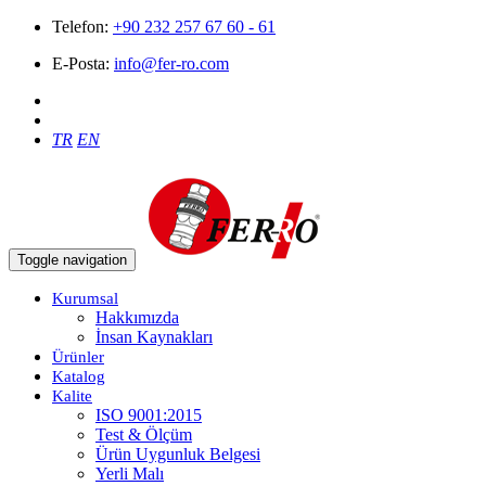
Telefon:
+90 232 257 67 60 - 61
E-Posta:
info@fer-ro.com
TR
EN
Toggle navigation
Kurumsal
Hakkımızda
İnsan Kaynakları
Ürünler
Katalog
Kalite
ISO 9001:2015
Test & Ölçüm
Ürün Uygunluk Belgesi
Yerli Malı