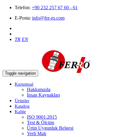
Telefon:
+90 232 257 67 60 - 61
E-Posta:
info@fer-ro.com
TR
EN
Toggle navigation
Kurumsal
Hakkımızda
İnsan Kaynakları
Ürünler
Katalog
Kalite
ISO 9001:2015
Test & Ölçüm
Ürün Uygunluk Belgesi
Yerli Malı