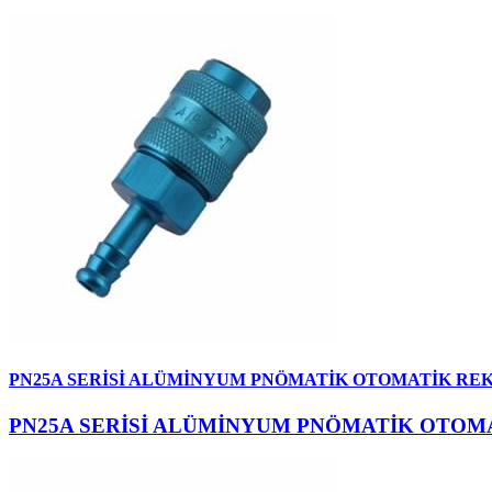
PN25A SERİSİ ALÜMİNYUM PNÖMATİK OTOMATİK RE
PN25A SERİSİ ALÜMİNYUM PNÖMATİK OTOM