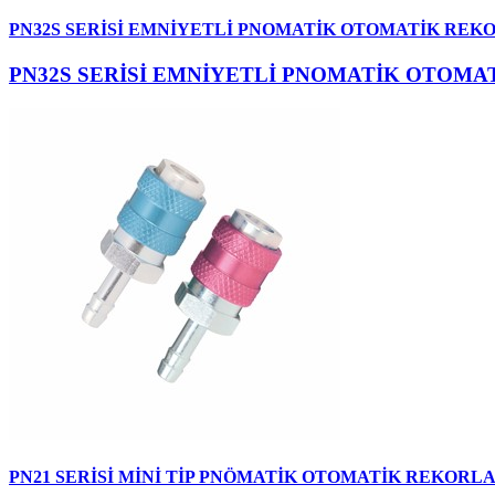
PN32S SERİSİ EMNİYETLİ PNOMATİK OTOMATİK REK
PN32S SERİSİ EMNİYETLİ PNOMATİK OTOM
PN21 SERİSİ MİNİ TİP PNÖMATİK OTOMATİK REKORL